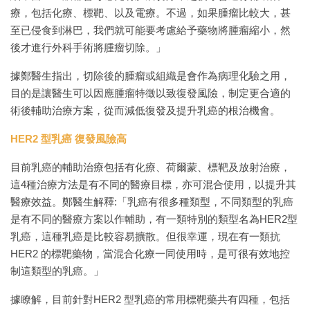
療，包括化療、標靶、以及電療。不過，如果腫瘤比較大，甚
至已侵食到淋巴，我們就可能要考慮給予藥物將腫瘤縮小，然
後才進行外科手術將腫瘤切除。」
據鄭醫生指出，切除後的腫瘤或組織是會作為病理化驗之用，
目的是讓醫生可以因應腫瘤特徵以致復發風險，制定更合適的
術後輔助治療方案，從而減低復發及提升乳癌的根治機會。
HER2 型乳癌 復發風險高
目前乳癌的輔助治療包括有化療、荷爾蒙、標靶及放射治療，
這4種治療方法是有不同的醫療目標，亦可混合使用，以提升其
醫療效益。鄭醫生解釋:「乳癌有很多種類型，不同類型的乳癌
是有不同的醫療方案以作輔助，有一類特別的類型名為HER2型
乳癌，這種乳癌是比較容易擴散。但很幸運，現在有一類抗
HER2 的標靶藥物，當混合化療一同使用時，是可很有效地控
制這類型的乳癌。」
據瞭解，目前針對HER2 型乳癌的常用標靶藥共有四種，包括