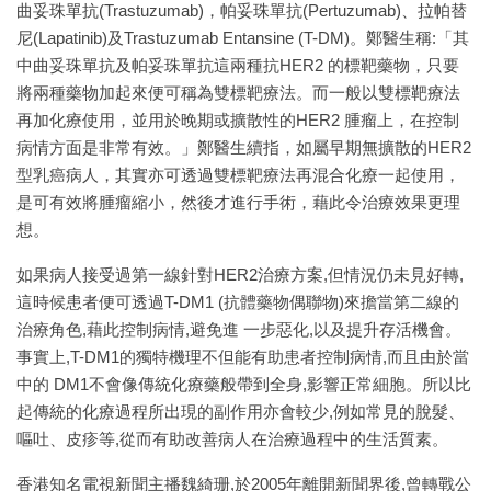
曲妥珠單抗(Trastuzumab)，帕妥珠單抗(Pertuzumab)、拉帕替
尼(Lapatinib)及Trastuzumab Entansine (T-DM)。鄭醫生稱:「其
中曲妥珠單抗及帕妥珠單抗這兩種抗HER2 的標靶藥物，只要
將兩種藥物加起來便可稱為雙標靶療法。而一般以雙標靶療法
再加化療使用，並用於晚期或擴散性的HER2 腫瘤上，在控制
病情方面是非常有效。」鄭醫生續指，如屬早期無擴散的HER2
型乳癌病人，其實亦可透過雙標靶療法再混合化療一起使用，
是可有效將腫瘤縮小，然後才進行手術，藉此令治療效果更理
想。
如果病人接受過第一線針對HER2治療方案,但情況仍未見好轉,
這時候患者便可透過T-DM1 (抗體藥物偶聯物)來擔當第二線的
治療角色,藉此控制病情,避免進 一步惡化,以及提升存活機會。
事實上,T-DM1的獨特機理不但能有助患者控制病情,而且由於當
中的 DM1不會像傳統化療藥般帶到全身,影響正常細胞。所以比
起傳統的化療過程所出現的副作用亦會較少,例如常見的脫髮、
嘔吐、皮疹等,從而有助改善病人在治療過程中的生活質素。
香港知名電視新聞主播魏綺珊,於2005年離開新聞界後,曾轉戰公