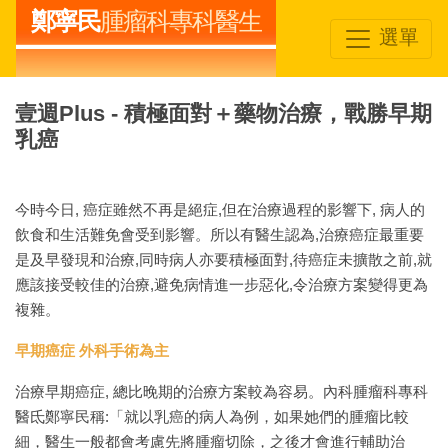
鄭寧民
腫瘤科專科醫生
選單
壹週Plus - 積極面對＋藥物治療，戰勝早期
乳癌
今時今日, 癌症雖然不再是絕症,但在治療過程的影響下, 病人的
飲食和生活難免會受到影響。所以有醫生認為,治療癌症最重要
是及早發現和治療,同時病人亦要積極面對,待癌症未擴散之前,就
應該接受較佳的治療,避免病情進一步惡化,令治療方案變得更為
複雜。
早期癌症 外科手術為主
治療早期癌症, 總比晚期的治療方案較為容易。內科腫瘤科專科
醫氐鄭寧民稱:「就以乳癌的病人為例，如果她們的腫瘤比較
細，醫生一般都會考慮先將腫瘤切除，之後才會進行輔助治