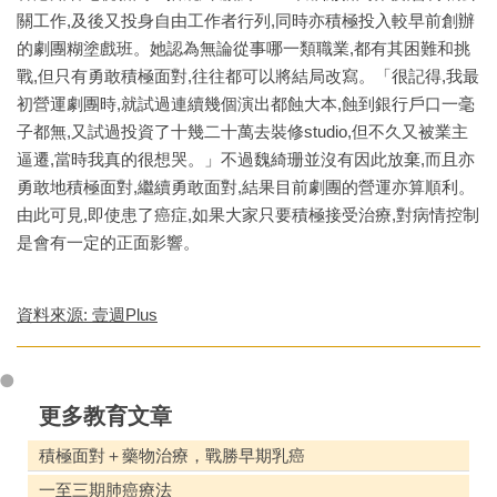
關工作,及後又投身自由工作者行列,同時亦積極投入較早前創辦
的劇團糊塗戲班。她認為無論從事哪一類職業,都有其困難和挑
戰,但只有勇敢積極面對,往往都可以將結局改寫。「很記得,我最
初營運劇團時,就試過連續幾個演出都蝕大本,蝕到銀行戶口一毫
子都無,又試過投資了十幾二十萬去裝修studio,但不久又被業主
逼遷,當時我真的很想哭。」不過魏綺珊並沒有因此放棄,而且亦
勇敢地積極面對,繼續勇敢面對,結果目前劇團的營運亦算順利。
由此可見,即使患了癌症,如果大家只要積極接受治療,對病情控制
是會有一定的正面影響。
資料來源: 壹週Plus
更多教育文章
積極面對＋藥物治療，戰勝早期乳癌
一至三期肺癌療法