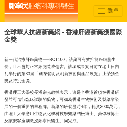
鄭寧民
腫瘤科專科醫生
選單
全球華人抗癌新藥網 - 香港肝癌新藥獲國際
金獎
新一代治療肝癌藥物–––BCT100，該藥可有效抑制癌細胞生
長，且不會對正常細胞造成傷害。該項成果於日前在瑞士日內
瓦舉行的第33屆「國際發明及創新技術與產品展覽」上榮獲金
獎及特別金獎。
香港理工大學校長潘宗光教授表示，這是全香港首項在香港研
發並可進行臨床試驗的藥物，可稱為香港生物技術及製藥業發
展的一個重要的里程碑。新藥的研發歷時4年，耗資3000萬元，
由理工大學應用生物及化學科技學繫梁潤松博士、勞偉雄博士
及該繫客座副教授鄭寧民醫生共同完成。