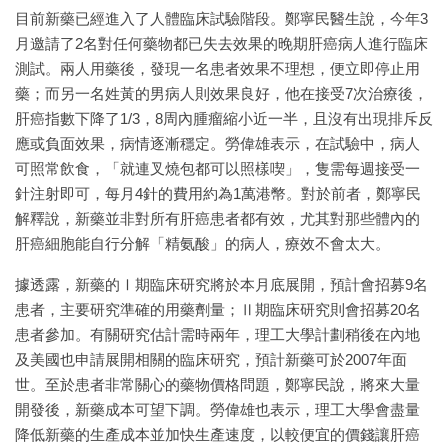
目前新藥已經進入了人體臨床試驗階段。鄭寧民醫生說，今年3
月邀請了2名對任何藥物都已失去效果的晚期肝癌病人進行臨床
測試。兩人用藥後，發現一名患者效果不理想，便立即停止用
藥；而另一名姓黃的男病人則效果良好，他在接受7次治療後，
肝癌指數下降了1/3，8周內腫瘤縮小近一半，且沒有出現排斥反
應或負面效果，病情逐漸穩定。勞偉雄表示，在試驗中，病人
可照常飲食，「就連叉燒包都可以照樣喫」，隻需每週接受一
針注射即可，每月4針的費用約為1萬港幣。對於前者，鄭寧民
解釋說，新藥並非對所有肝癌患者都有效，尤其對那些體內的
肝癌細胞能自行分解「精氨酸」的病人，療效不會太大。
據透露，新藥的Ⅰ期臨床研究將於本月底展開，預計會招募9名
患者，主要研究準確的用藥劑量；Ⅱ期臨床研究則會招募20名
患者參加。有關研究估計需時兩年，理工大學計劃稍後在內地
及美國也申請展開相關的臨床研究，預計新藥可於2007年面
世。至於患者非常關心的藥物價格問題，鄭寧民說，將來大量
開發後，新藥成本可望下調。勞偉雄也表示，理工大學會盡量
降低新藥的生產成本並加快生產速度，以較便宜的價錢讓肝癌