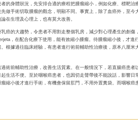
患者的身體狀況，先安排合適的療程把腫瘤縮小，例如化療、標靶治
統先做手術切取腫瘤的觀念，明顯不同。事實上，除了血癌外，至今
無論在生理及心理上，也有莫大改善。
療乳癌的大趨勢，令患者不用割走整個乳房，減少對心理產生的創傷
n及perjeta，在配合化療下使用，能有效縮小腫瘤。待腫瘤縮小後，
房。根據過往臨床經驗，有患者進行術前輔助性治療後，原本八厘米
透過術前輔助性治療，改善生活質素。在一般情況下，若直腸癌患者
引起生活不便。至於咽喉癌患者，也因切走聲帶後不能說話，影響日
腫瘤縮小後才進行手術，有機會保留肛門，不用外置糞袋。而咽喉癌