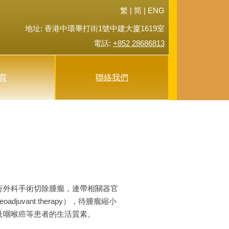
繁
|
简 |
ENG
地址: 香港中環畢打街1號中建大廈1619室
電話:
+852 28686813
(current)
育
聯絡我們
行外科手術切除腫瘤，連帶相關器官
ant therapy），待腫瘤縮小
及咽喉癌等患者的生活質素。