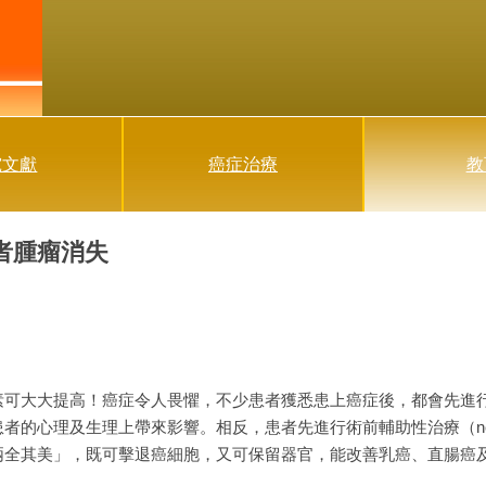
究文獻
癌症治療
教
者腫瘤消失
素可大大提高！癌症令人畏懼，不少患者獲悉患上癌症後，都會先進
心理及生理上帶來影響。相反，患者先進行術前輔助性治療（neoadjuv
兩全其美」，既可擊退癌細胞，又可保留器官，能改善乳癌、直腸癌