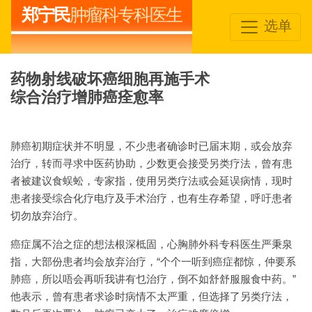
郑宁民
肿瘤科专科医生
选单
药物射线破坏癌细胞再施手术
综合治疗增肺癌痊愈率
肺癌初期症状并不明显，不少患者确诊时已届末期，或会放弃
治疗，转而寻求中医药协助，少数更会接受另类疗法，曾有患
者被建议食蜈蚣，专家指，使用另类疗法或会延误病情，现时
患者接受综合化疗电疗及手术治疗，也有生存希望，呼吁患者
切勿放弃治疗。
癌症属不治之症的想法根深柢固，心胸肺外科专科医生严秉泉
指，大部份患者均会放弃治疗，“个个一听到癌症都惊，仲要系
肺癌，所以唔会再听我讲有乜治疗，倒不如舒舒服服食中药。”
他表示，曾有患者求诊时病情不太严重，但选择了另类疗法，