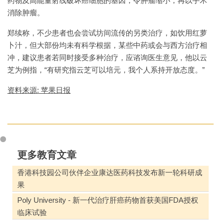
药物及高能量射线破坏癌细胞的基因，令肿瘤缩小，再以手术
消除肿瘤。
郑续称，不少患者也会尝试坊间流传的另类治疗，如饮用红萝
卜汁，但大部份均未有科学根据，某些中药或会与西方治疗相
冲，建议患者若同时接受多种治疗，应谘询医生意见，他以云
芝为例指，“有研究指云芝可以培元，我个人系持开放态度。”
资料来源: 苹果日报
更多教育文章
香港科技园公司伙伴企业康达医药科技发布新一轮科研成
果
Poly University - 新一代治疗肝癌药物首获美国FDA授权
临床试验