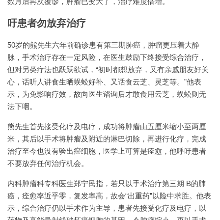
数月后再次覆诊，肿瘤已变大了，治疗难度倍增。
吁患者勿放弃治疗
50岁的熊先生六年前确诊患有第三期肺癌，肿瘤更压着大静
脉，手术治疗存在一定风险，在医生鼓励下终接受综合治疗，
但对另类疗法也跃跃欲试，“初时都想放弃，又有亲戚朋友好关
心，话听人讲食生晒蜈蚣好补、又话食云芝、灵芝等。”他表
示，为免影响疗效，故向医生谘询后才敢食用云芝，蜈蚣则无
法下咽。
熊先生首先接受化疗及电疗，成功将肿瘤由五厘米缩小至两厘
米，其后以手术将肿瘤及附近的淋巴切除，再进行化疗，完成
治疗至今也没有验出癌细胞，医学上可算是痊愈，他呼吁患者
不要放弃任何治疗机会。
内科肿瘤科专科医生郑宁民指，若只以手术治疗第三期 B的肺
癌，痊愈率近乎零，复发率高，故会“出重药”以险中求胜。他表
示，综合治疗仍以手术作为主导，患者先接受化疗及电疗，以