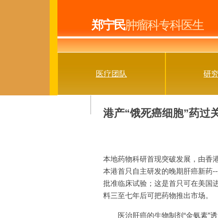
郑宁民
肿瘤科专科医生
(current)
医疗团队
研
港产“饿死癌细胞”药过
本地药物科研首现突破发展，由香港
本港首只自主研发的晚期肝癌新药--生
批准临床试验；这是首只可在美国
料三至七年后可把药物推出市场。
医治肝癌的生物制剂“金氨素”透过