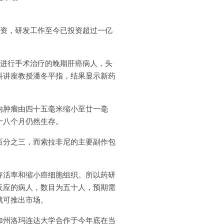
集资，研发工作至今已投资超过一亿
进行手术治疗的晚期肝癌病人，头
科讲座教授潘冬平指，结果显示新药
肿瘤由四十五毫米缩小至廿一毫
十八个月仍然生存。
分之三，而索拉非尼的主要副作包
存活率和缩小癌细胞组织。所以药研
反应的病人，数目为五十人，预期需
就可推出市场。
加州洛玛连达大学合作于今年底在当