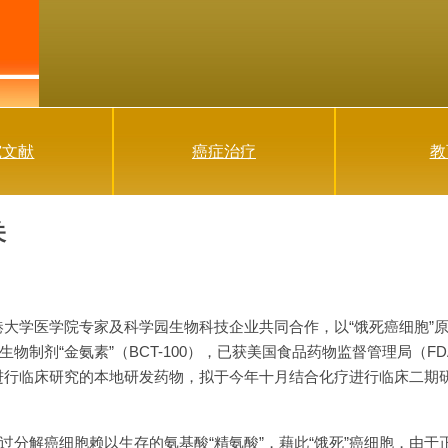
究文献
癌症治疗
教
关
大学医学院专家及科学园生物科技企业共同合作，以“饿死癌细胞”
物制剂“金氨素”（BCT-100），已获美国食品药物监督管理局（FD
进行临床研究的本地研发药物，拟于今年十月结合化疗进行临床二期
分解癌细胞赖以生存的氨基酸“精氨酸”，藉此“饿死”癌细胞，由于