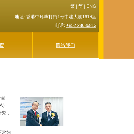
繁
|
简
|
ENG
地址: 香港中环毕打街1号中建大厦1619室
电话:
+852 28686813
育
联络我们
原理，
A）
研究，
正常细