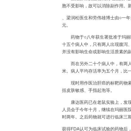
胞不受影响，故可以消除副作用。
、梁润松医生和劳伟雄博士由○一
元。
药物于○八年获生署批准于玛丽医
十五个病人中，只有两人出现腹泻
并没有影响生命或影响生活质素的
而在另外二十个病人中，有两人对
米。病人平均存活率为五个月，比
现时用作医治肝癌的标靶药物索拉
括皮肤敏感、手指起泡等。
康达医药已在老鼠实验上，发现将“
人员会于今年十月，继续在玛丽医
时两年。之后药物就可进行临床三
获得FDA认可为临床试验的药物