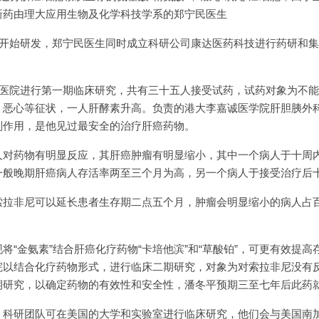
新药由理大应用生物及化学科技学系的郑宁民医生
年开始研发，郑宁民医生同时成立科研公司康达医药科技进行药研和
院进行第一期临床研究，共有三十五人接受试药，试药对象为不能
、恶心等征状，一人肝酵素升高。负责的港大李嘉诚医学院肝胆胰外
副作用，是他见过最安全的治疗肝癌药物。
药物有明显反应，其肝癌肿瘤有明显缩小，其中一个病人于十周内
一般晚期肝癌病人存活率两至三个月为高，另一个病人于接受治疗后
非尼可以延长患者生存期二点五个月，肿瘤会明显缩小的病人占百
金氨素”结合肝癌化疗药物“卡培他滨”和“草酸铂”，可更有效提高
院以结合化疗药物形式，进行临床二期研究，对象为对索拉非尼没有
期研究，以确定药物的有效性和安全性，潘冬平预期三至七年后此药
后，科研团队可在美国的大学和实验室进行临床研究，他们会与美国南