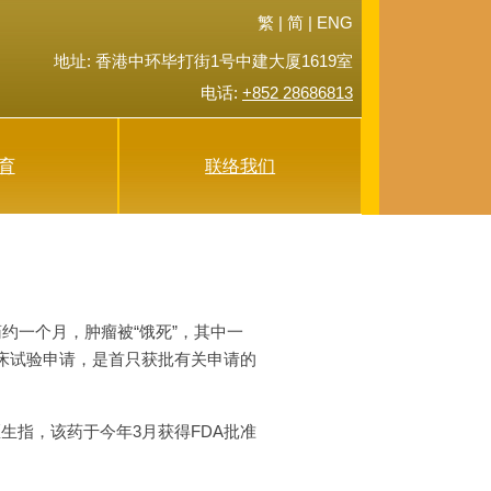
繁
|
简
|
ENG
地址: 香港中环毕打街1号中建大厦1619室
电话:
+852 28686813
育
联络我们
约一个月，肿瘤被“饿死”，其中一
临床试验申请，是首只获批有关申请的
生指，该药于今年3月获得FDA批准