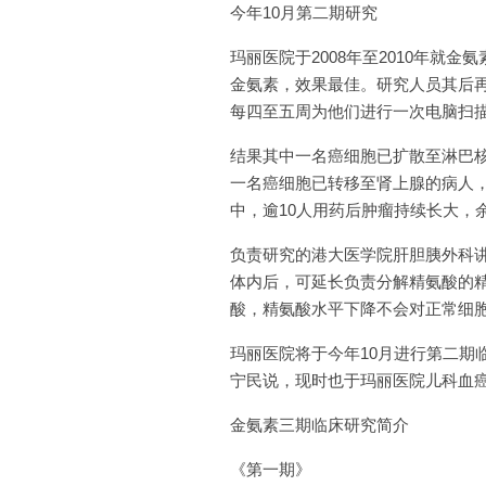
今年10月第二期研究
玛丽医院于2008年至2010年就
金氨素，效果最佳。研究人员其后
每四至五周为他们进行一次电脑扫
结果其中一名癌细胞已扩散至淋巴核
一名癌细胞已转移至肾上腺的病人，接
中，逾10人用药后肿瘤持续长大，
负责研究的港大医学院肝胆胰外科讲
体内后，可延长负责分解精氨酸的精
酸，精氨酸水平下降不会对正常细
玛丽医院将于今年10月进行第二
宁民说，现时也于玛丽医院儿科血
金氨素三期临床研究简介
《第一期》