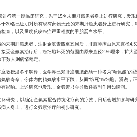
金氨素进行第一期临床研究，先于15名末期肝癌患者身上进行研究，发现病
再于20名已证明对所有现有药物无效的末期肝癌患者身上进行研究，
描检查，以及量度反映癌症严重程度的甲胎蛋白水平。
的末期肝癌患者，注射金氨素四至五周后，肝脏肿瘤由原来直径4.51
受金氨素治疗后，癌细胞坏死的范围由原来直径2.56厘米，扩大至直
余下数人则病情稳定。
座教授潘冬平解释，医学界已知肝癌细胞必须一种名为“精氨酸”的
氨酸寿命，令体内的精氨酸水平下跌，从而“饿死”癌细胞。潘说，
胞有影响。上述研究也发现，金氨素只会导致轻微副作用如腹泻。
期临床研究，以确定金氨素配合传统化疗药的疗效，日后会增加参与研
癌病人身上，进行金氨素治疗的初步研究。